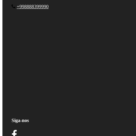
+998888399990
Siga-nos