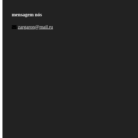
mensagem nós
zargaron@mail.ru