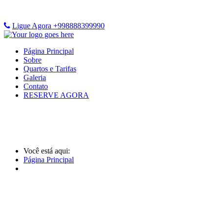
Ligue Agora +998888399990
Página Principal
Sobre
Quartos e Tarifas
Galeria
Contato
RESERVE AGORA
Você está aqui:
Página Principal