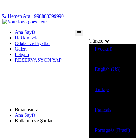
Hemen Ara +998888399990
Ana Sayfa
Hakkımızda
Türkçe
Odalar ve Fiyatlar
Galeri
Русский
İletişim
REZERVASYON YAP
English (US)
Türkçe
Kullanım ve Şartlar
Buradasınız:
Français
Ana Sayfa
Kullanım ve Şartlar
Português (Brasil)