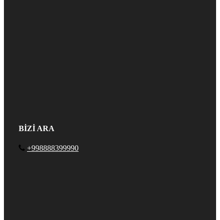
BİZİ ARA
+998888399990