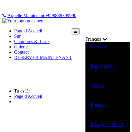
Appelle Maintenant +998888399990
Page d'Accueil
Sur
Français
Chambres & Tarifs
Galerie
Русский
Contact
RÉSERVER MAINTENANT
English (US)
Türkçe
Tu es là:
Page d'Accueil
Français
Português (Brasil)