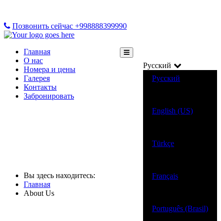
Позвонить сейчас +998888399990
Главная
О нас
Русский
Номера и цены
Галерея
Русский
Контакты
Забронировать
English (US)
Türkçe
About Us
Вы здесь находитесь:
Français
Главная
About Us
Português (Brasil)