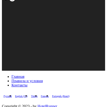
Главная
Правила и условия
Контакты
Русский
English (US)
Türkçe
Français
Português (Brasil)
Copyright © 2023 - by
HotelRunner