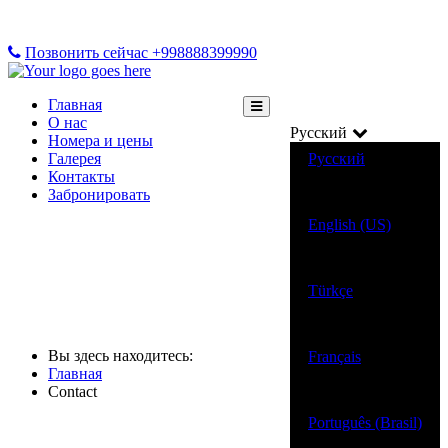
Позвонить сейчас +998888399990
Главная
О нас
Русский
Номера и цены
Галерея
Русский
Контакты
Забронировать
English (US)
Türkçe
Contact
Вы здесь находитесь:
Français
Главная
Contact
Português (Brasil)