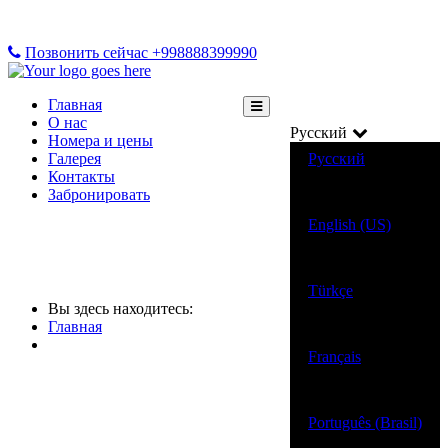
Позвонить сейчас +998888399990
Главная
О нас
Русский
Номера и цены
Галерея
Русский
Контакты
Забронировать
English (US)
Türkçe
Вы здесь находитесь:
Главная
Français
Português (Brasil)