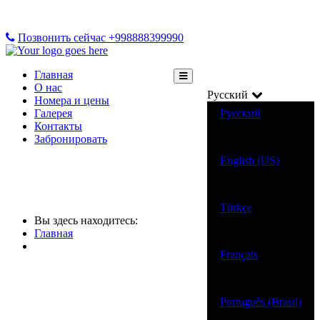
Позвонить сейчас +998888399990
Главная
О нас
Русский
Номера и цены
Галерея
Русский
Контакты
Забронировать
English (US)
Türkçe
Вы здесь находитесь:
Главная
Français
Português (Brasil)